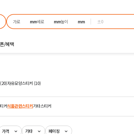
±0
폰/혜택
20)
자유모양스티커 (10)
티커
식품관련스티커
기타스티커
가격
기타
페이징