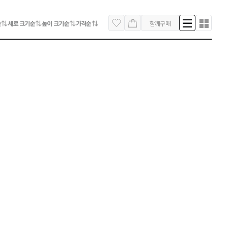
순
세로 크기순
높이 크기순
가격순
함께구매