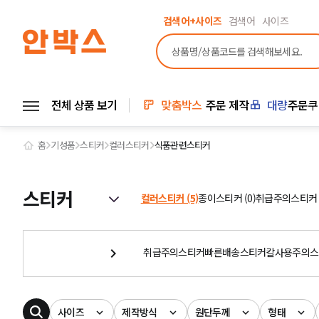
검색어+사이즈
검색어
사이즈
전체 상품 보기
맞춤박스
주문 제작
대량
주문
쿠
홈
기성품
스티커
컬러스티커
식품관련스티커
스티커
컬러스티커 (5)
종이스티커 (0)
취급주의스티커 (
취급주의스티커
빠른배송스티커
칼사용주의스
사이즈
제작방식
원단두께
형태