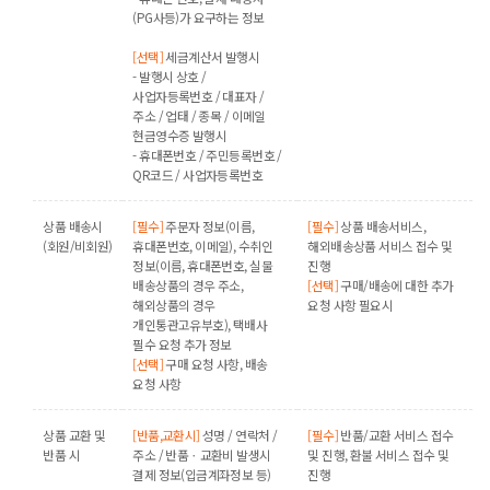
(PG사등)가 요구하는 정보
[선택]
세금계산서 발행시
- 발행시 상호 /
사업자등록번호 / 대표자 /
주소 / 업태 / 종목 / 이메일
현금영수증 발행시
- 휴대폰번호 / 주민등록번호 /
QR코드 / 사업자등록번호
상품 배송시
[필수]
주문자 정보(이름,
[필수]
상품 배송서비스,
(회원/비회원)
휴대폰번호, 이메일), 수취인
해외배송상품 서비스 접수 및
정보(이름, 휴대폰번호, 실물
진행
배송상품의 경우 주소,
[선택]
구매/배송에 대한 추가
해외상품의 경우
요청 사항 필요시
개인통관고유부호), 택배사
필수 요청 추가 정보
[선택]
구매 요청 사항, 배송
요청 사항
상품 교환 및
[반품,교환시]
성명 / 연락처 /
[필수]
반품/교환 서비스 접수
반품 시
주소 / 반품ㆍ교환비 발생시
및 진행, 환불 서비스 접수 및
결제 정보(입금계좌정보 등)
진행