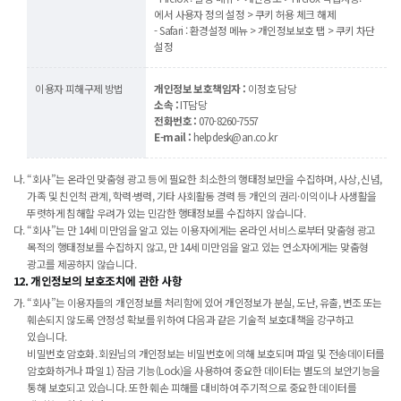
에서 사용자 정의 설정 > 쿠키 허용 체크 해제
- Safari : 환경설정 메뉴 > 개인정보보호 탭 > 쿠키 차단
설정
이용자 피해구제 방법
개인정보 보호책임자 :
이정호 담당
소속 :
IT담당
전화번호 :
070-8260-7557
E-mail :
helpdesk@an.co.kr
“회사”는 온라인 맞춤형 광고 등에 필요한 최소한의 행태정보만을 수집하며, 사상, 신념,
가족 및 친인척 관계, 학력·병력, 기타 사회활동 경력 등 개인의 권리·이익이나 사생활을
뚜렷하게 침해할 우려가 있는 민감한 행태정보를 수집하지 않습니다.
“회사”는 만 14세 미만임을 알고 있는 이용자에게는 온라인 서비스로부터 맞춤형 광고
목적의 행태정보를 수집하지 않고, 만 14세 미만임을 알고 있는 연소자에게는 맞춤형
광고를 제공하지 않습니다.
12. 개인정보의 보호조치에 관한 사항
“회사”는 이용자들의 개인정보를 처리함에 있어 개인정보가 분실, 도난, 유출, 변조 또는
훼손되지 않도록 안정성 확보를 위하여 다음과 같은 기술적 보호대책을 강구하고
있습니다.
비밀번호 암호화. 회원님의 개인정보는 비밀번호에 의해 보호되며 파일 및 전송데이터를
암호화하거나 파일 1) 잠금 기능(Lock)을 사용하여 중요한 데이터는 별도의 보안기능을
통해 보호되고 있습니다. 또한 훼손 피해를 대비하여 주기적으로 중요한 데이터를