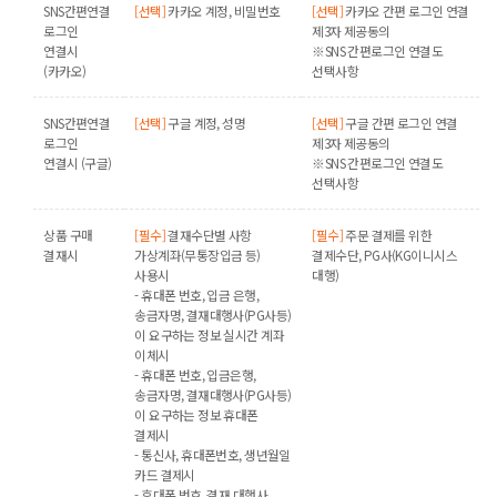
SNS간편연결
[선택]
카카오 계정, 비밀번호
[선택]
카카오 간편 로그인 연결
로그인
제3자 제공동의
연결시
※SNS 간편로그인 연결도
(카카오)
선택사항
SNS간편연결
[선택]
구글 계정, 성명
[선택]
구글 간편 로그인 연결
로그인
제3자 제공동의
연결시 (구글)
※SNS 간편로그인 연결도
선택사항
상품 구매
[필수]
결재수단별 사항
[필수]
주문 결제를 위한
결재시
가상계좌(무통장입금 등)
결제수단, PG사(KG이니시스
사용시
대행)
- 휴대폰 번호, 입금 은행,
송금자명, 결재대행사(PG사등)
이 요구하는 정보 실시간 계좌
이체시
- 휴대폰 번호, 입금은행,
송금자명, 결재대행사(PG사등)
이 요구하는 정보 휴대폰
결제시
- 통신사, 휴대폰번호, 생년월일
카드 결제시
- 휴대폰 번호, 결재 대행사