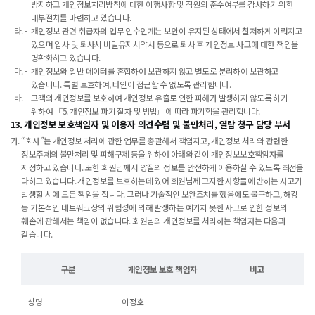
방지하고 개인정보처리방침에 대한 이행사항 및 직원의 준수여부를 감사하기 위한
내부절차를 마련하고 있습니다.
개인정보 관련 취급자의 업무 인수인계는 보안이 유지된 상태에서 철저하게 이뤄지고
있으며 입사 및 퇴사시 비밀유지서약서 등으로 퇴사 후 개인정보 사고에 대한 책임을
명확화하고 있습니다.
개인정보와 일반 데이터를 혼합하여 보관하지 않고 별도로 분리하여 보관하고
있습니다. 특별 보호하여, 타인이 접근할 수 없도록 관리합니다.
고객의 개인정보를 보호하여 개인정보 유출로 인한 피해가 발생하지 않도록 하기
위하여 『5. 개인정보 파기 절차 및 방법』에 따라 파기함을 관리합니다.
13. 개인정보 보호책임자 및 이용자 의견수렴 및 불만처리, 열람 청구 담당 부서
“회사”는 개인정보 처리에 관한 업무를 총괄해서 책임지고, 개인정보 처리와 관련한
정보주체의 불만처리 및 피해구제 등을 위하여 아래와 같이 개인정보보호책임자를
지정하고 있습니다. 또한 회원님께서 양질의 정보를 안전하게 이용하실 수 있도록 최선을
다하고 있습니다. 개인정보를 보호하는데 있어 회원님께 고지한 사항들에 반하는 사고가
발생할 시에 모든 책임을 집니다. 그러나 기술적인 보완조치를 했음에도 불구하고, 해킹
등 기본적인 네트워크상의 위험성에 의해 발생하는 예기치 못한 사고로 인한 정보의
훼손에 관해서는 책임이 없습니다. 회원님의 개인정보를 처리하는 책임자는 다음과
같습니다.
구분
개인정보 보호 책임자
비고
성명
이정호