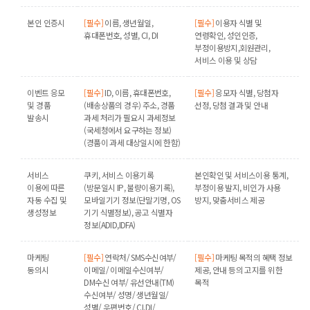
본인 인증시
[필수]
이름, 생년월일,
[필수]
이용자 식별 및
휴대폰번호, 성별, CI, DI
연령확인, 성인인증,
부정이용방지,회원관리,
서비스 이용 및 상담
이벤트 응모
[필수]
ID, 이름, 휴대폰번호,
[필수]
응모자 식별, 당첨자
및 경품
(배송상품의 경우) 주소, 경품
선정, 당첨 결과 및 안내
발송시
과세 처리가 필요시 과세정보
(국세청에서 요구하는 정보)
(경품이 과세 대상일시에 한함)
서비스
쿠키, 서비스 이용기록
본인확인 및 서비스이용 통계,
이용에 따른
(방문일시 IP, 불량이용기록),
부정이용 발지, 비인가 사용
자동 수집 및
모바일기기 정보(단말기명, OS
방지, 맞춤서비스 제공
생성정보
기기 식별정보), 공고 식별자
정보(ADID,IDFA)
마케팅
[필수]
연락처/ SMS수신여부/
[필수]
마케팅 목적의 혜택 정보
동의시
이메일/ 이메일수신여부/
제공, 안내 등의 고지를 위한
DM수신 여부/ 유선안내(TM)
목적
수신여부/ 성명/ 생년월일/
성별/ 우편번호/ CI,DI/