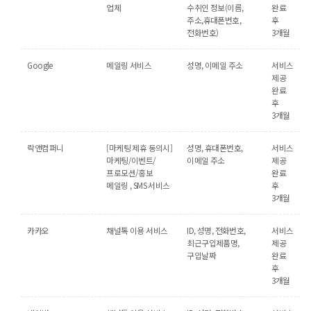
업체
수취인 정보(이름,
완료
주소,휴대폰번호,
후
전화번호)
3개월
Google
메일링 서비스
성명, 이메일 주소
서비스
제공
완료
후
3개월
락앤컴퍼니
[마케팅 제휴 동의시]
성명, 휴대폰번호,
서비스
마케팅/이벤트/
이메일 주소
제공
프로모션/홍보
완료
메일링 , SMS 서비스
후
3개월
카카오
채널톡 이용 서비스
ID, 성명, 전화번호,
서비스
최근구입제품명,
제공
구입날짜
완료
후
3개월