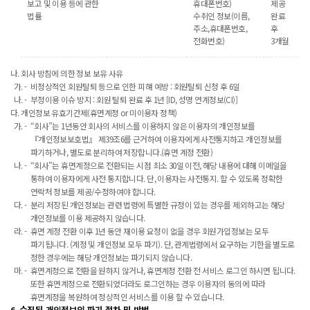
보고 및 이용 등에 관한
휴대폰번호)
제공
법률
수취인 정보(이름,
완료
주소,휴대폰번호,
후
전화번호)
3개월
회사 방침에 의한 정보 보유 사유
비정상적인 회원탈퇴 등으로 인한 피햬 예방 : 회원탈퇴 신청 후 6일
부정이용 이슈 방지 : 회원 탈퇴 완료 후 1년 [ID, 성명 연계정보(CI)]
개인정보 유효기간제(휴면계정 or 미이용자 정책)
“회사”는 1년동안 회사의 서비스를 이용하지 않은 이용자의 개인정보를
『개인정보보호법』 제39조6를 근거하여 이용자에게 사전통지하고 개인정보를
파기하거나, 별도로 분리하여 저장합니다.(휴면 계정 전환)
“회사”는 휴면계정으로 전환되는 시점 최소 30일 이전, 해당 내용에 대해 이메일을
통하여 이용자에게 사전 통지합니다. 단, 이용자는 사전통지. 할 수 있도록 정확한
연락처 정보를 제공/수정하여야 합니다.
분리 저장된 개인정보는 관련 법령에 특별한 규정이 있는 경우를 제외하고는 해당
개인정보를 이용 제공하지 않습니다.
휴면 계정 전환 이후 1년 동안 재이용 요청이 없을 경우 회원가입정보는 모두
파기됩니다. (계정 및 개인정보 모두 파기). 단, 관계법령에서 요구하는 기한을 별도로
정한 경우에는 해당 개인정보는 파기되지 않습니다.
휴면계정으로 전환을 원하지 않거나, 휴면계정 전환 전 서비스 로그인 하시면 됩니다.
또한 휴면계정으로 전환되었더라도 로그인하는 경우 이용자의 동의에 따라
휴면계정을 복원하여 정상적인 서비스를 이용 할 수 있습니다.
6. 수집된 개인정보의 파기 절차 및 방법