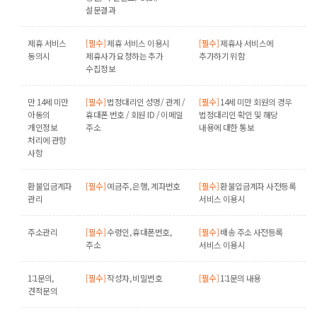
설문결과
제휴 서비스
[필수]
제휴 서비스 이용시
[필수]
제휴사 서비스에
동의시
제휴사가 요청하는 추가
추가하기 위함
수집정보
만 14세 미만
[필수]
법정대리인 성명/ 관계 /
[필수]
14세 미만 회원의 경우
아동의
휴대폰 번호 / 회원 ID / 이메일
법정대리인 확인 및 해당
개인정보
주소
내용에 대한 통보
처리에 관항
사항
환불입금계좌
[필수]
예금주, 은행, 계좌번호
[필수]
환불입금계좌 사전등록
관리
서비스 이용시
주소관리
[필수]
수령인, 휴대폰번호,
[필수]
배송 주소 사전등록
주소
서비스 이용시
1:1문의,
[필수]
작성자, 비밀번호
[필수]
1:1문의 내용
견적문의