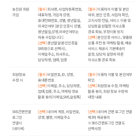
농진원 회원
[필수]
회사명, 사업자등록번호,
[필수]
이용자의 식별 및 본인
가입
대표자명, 가입자 성명,
여부, 본인 인증, 사업자 확인,
휴대전화번호, 성별, 생년월일,
고지사항 전달, 서비스 이용 및
외국인여부 [본인 인증시 성별,
상담등을 원활한 의사소통
생년월일,성명,외국인여부는
경로 확보, 부정이용 방지
자동 수집됩니다.]
[선택]
본인인증 서비스, 맞춤형
[선택]
생년월일(본인인증을
상품 추천 등 마케팅 활용, 배송
SMS등으로 선택시),
서비스 제공시 기본배송지
이메일주소, 회사주소,
설정, 담당자 설정에 따른
담당자명, 업태, 업종
의사소통 경로 확보
회원정보
[필수]
비밀번호, ID, 성명,
[필수]
이용자 식별 및 본인여부
수정 시
휴대폰번호
확인
[선택]
이메일, 주소, 담당자명,
[선택]
회원정보 수정, 마케팅
업태,업종, 주소, 마케팅 정보
활용 동의, 회원 정보 수정에
활용 동의[이메일,SMS,알림톡]
대한 내용
SNS간편연결
[선택]
네이버 계정, 비밀번호,
[선택]
네이버 간편 로그인 연결
로그인
성명, 별명, 이메일주소
제3자 제공동의
연결시
※SNS 간편로그인 연결도
(네이버)
선택사항