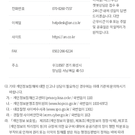
챗봇상담은 접수 후
전화번호
070-8260-7557
24시간 내에 성실히 답변
드리겠습니다. 다만
근무시간 이후 또는 주말
이메일
helpdesk@an.co.kr
및 공휴일은 익일처리가
원칙입니다.
사이트
https://an.co.kr
FAX
0502-266-6224
주소
우)18587 경기 화성시
향남읍 서낭목길 48-53
기타 개인정보침해에 대한 신고나 상담이 필요하신 경우에는 아래 기관에 문의하시기
바랍니다.
개인정보침해신고센터 (privacy.kisa.or.kr / 국번없이 118)
개인정보분쟁조정위원회 (www.kopico.go.kr / 국번없이 1833-6972)
대검찰청 사이버수사과 (www.spo.go.kr / 국번없이 1301)
경찰청 사이버안전국 (ecrm.cyber.go.kr / 국번없이 182)
「개인정보 보호법」 제35조(개인정보의 열람), 제36조(개인정보의 정정·삭제), 제37조
(개인정보의 처리정지 등)의 규정에 의한 요구에 대하여 공공기관의 장이 행한 처분 또는
부작위로 인하여 권리 또는 이익의 침해를 받은 자는 행정심판법이 정하는 바에 따라