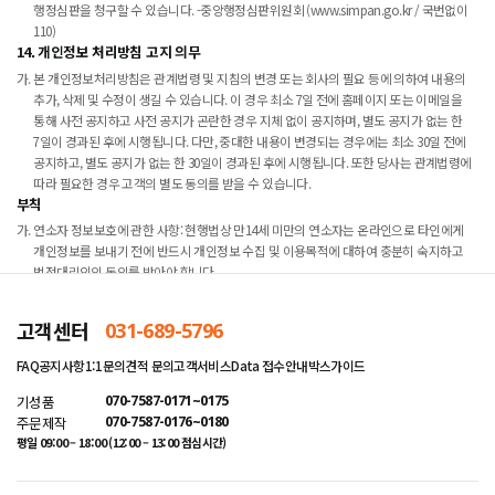
행정심판을 청구할 수 있습니다. -중앙행정심판위원회 (www.simpan.go.kr / 국번없이
110)
14. 개인정보 처리방침 고지 의무
본 개인정보처리방침은 관계법령 및 지침의 변경 또는 회사의 필요 등에 의하여 내용의
추가, 삭제 및 수정이 생길 수 있습니다. 이 경우 최소 7일 전에 홈페이지 또는 이메일을
통해 사전 공지하고 사전 공지가 곤란한 경우 지체 없이 공지하며, 별도 공지가 없는 한
7일이 경과된 후에 시행됩니다. 다만, 중대한 내용이 변경되는 경우에는 최소 30일 전에
공지하고, 별도 공지가 없는 한 30일이 경과된 후에 시행됩니다. 또한 당사는 관계법령에
따라 필요한 경우 고객의 별도 동의를 받을 수 있습니다.
부칙
연소자 정보보호에 관한 사항: 현행법상 만14세 미만의 연소자는 온라인으로 타인에게
개인정보를 보내기 전에 반드시 개인정보 수집 및 이용목적에 대하여 충분히 숙지하고
법정대리인의 동의를 받아야 합니다.
이 약관은 아래의 각 호 일자로 개정되어 고시 후 적용합니다.
개정일자 : 2023년 03월 27일
고객센터
031-689-5796
고시일자 : 2023년 03월 27일
적용일자 : 2023년 03월 27일
FAQ
공지사항
1:1문의
견적 문의
고객서비스
Data 접수안내
박스가이드
기성품
070-7587-0171~0175
주문제작
070-7587-0176~0180
평일 09:00 – 18:00 (12:00 – 13:00 점심시간)