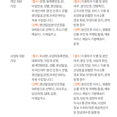
개인 회원
[필수]
성명, 휴대폰번호, ID,
[필수]
이용자의 식별 및 본인
가입
비밀번호, 성별, 생년월일,
여부 , 본인인증, 연령확인,
외국인여부 [본인 인증시 성별,
고지사항 전달, 서비스 이용 및
생년월일,성명,외국인여부는
상담등을 원활한 의사소통
자동 수집됩니다.]
경로 확보, 부정이용 방지, 관계
[선택]
생년월일(본인인증을
법령 준수
SMS등으로 선택시), 주소(기본
[선택]
본인인증 서비스, 맞춤형
배송지) , 이메일주소
상품 추천 등 마케팅 활용, 배송
서비스 제공시 기본배송지
설정
사업자 회원
[필수]
회사명, 사업자등록번호,
[필수]
이용자의 식별 및 본인
가입
대표자명, 가입자 성명,
여부, 본인 인증, 사업자 확인,
휴대전화번호, 성별, 생년월일,
고지사항 전달, 서비스 이용 및
외국인여부 [본인 인증시 성별,
상담등을 원활한 의사소통
생년월일,성명,외국인여부는
경로 확보, 부정이용 방지, 관게
자동 수집됩니다.]
법령 준수
[선택]
생년월일(본인인증을
[선택]
본인인증 서비스, 맞춤형
SMS등으로 선택시), 회사주소,
상품 추천 등 마케팅 활용, 배송
담당자명, 업태, 업종,
서비스 제공시 기본배송지
이메일주소
설정, 담당자 설정에 따른
의사소통 경로 확보, 사업자
정보 수취에 따른 세금계산서
및 현금영수증 발행 등