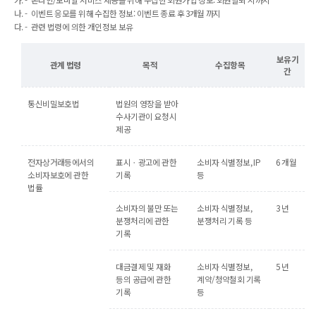
이벤트 응모를 위해 수집한 정보: 이벤트 종료 후 3개월 까지
관련 법령에 의한 개인정보 보유
보유기
관계 법령
목적
수집항목
간
통신비밀보호법
법원의 영장을 받아
수사기관이 요청시
제공
전자상거래등에서의
표시ㆍ광고에 관한
소비자 식별정보, IP
6 개월
소비자보호에 관한
기록
등
법률
소비자의 불만 또는
소비자 식별정보,
3 년
분쟁처리에 관한
분쟁처리 기록 등
기록
대금결제 및 재화
소비자 식별정보,
5 년
등의 공급에 관한
계약/청약철회 기록
기록
등