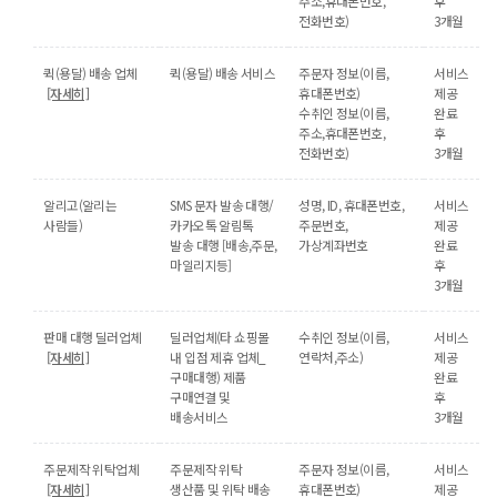
주소,휴대폰번호,
후
전화번호)
3개월
퀵(용달) 배송 업체
퀵(용달) 배송 서비스
주문자 정보(이름,
서비스
[자세히]
휴대폰번호)
제공
수취인 정보(이름,
완료
주소,휴대폰번호,
후
전화번호)
3개월
알리고(알리는
SMS 문자 발송 대행/
성명, ID, 휴대폰번호,
서비스
사람들)
카카오톡 알림톡
주문번호,
제공
발송 대행 [배송,주문,
가상계좌번호
완료
마일리지등]
후
3개월
판매 대행 딜러업체
딜러업체(타 쇼핑몰
수취인 정보(이름,
서비스
[자세히]
내 입점 제휴 업체_
연락처,주소)
제공
구매대행) 제품
완료
구매연결 및
후
배송서비스
3개월
주문제작 위탁업체
주문제작 위탁
주문자 정보(이름,
서비스
[자세히]
생산품 및 위탁 배송
휴대폰번호)
제공