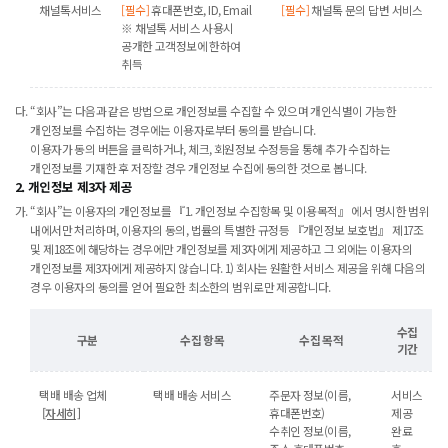
채널톡서비스
[필수]
휴대폰번호, ID, Email
[필수]
채널톡 문의 답변 서비스
※ 채널톡 서비스 사용시
공개한 고객정보에 한하여
취득
“회사”는 다음과 같은 방법으로 개인정보를 수집할 수 있으며 개인식별이 가능한
개인정보를 수집하는 경우에는 이용자로부터 동의를 받습니다.
이용자가 동의 버튼을 클릭하거나, 체크, 회원정보 수정등을 통해 추가 수집하는
개인정보를 기재한 후 저장할 경우 개인정보 수집에 동의한 것으로 봅니다.
2. 개인정보 제3자 제공
“회사”는 이용자의 개인정보를 『1. 개인정보 수집항목 및 이용목적』 에서 명시한 범위
내에서만 처리하며, 이용자의 동의, 법률의 특별한 규정등 『개인정보 보호법』 제17조
및 제18조에 해당하는 경우에만 개인정보를 제3자에게 제공하고 그 외에는 이용자의
개인정보를 제3자에게 제공하지 않습니다. 1) 회사는 원활한 서비스 제공을 위해 다음의
경우 이용자의 동의를 얻어 필요한 최소한의 범위로만 제공합니다.
수집
구분
수집 항목
수집 목적
기간
택배 배송 업체
택배 배송 서비스
주문자 정보(이름,
서비스
[자세히]
휴대폰번호)
제공
수취인 정보(이름,
완료