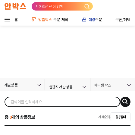
사이즈/검색어 검색
홈
맞춤박스
주문 제작
대량
주문
쿠폰/혜택
개발상품
에티캣 박스
골판지 개발 상품
총
0
개의 상품정보
가격순
필터