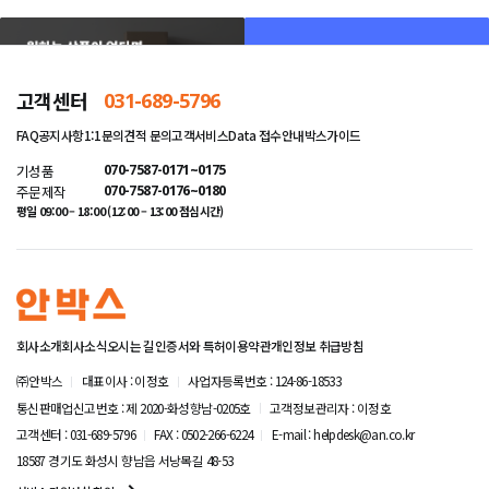
고객센터
031-689-5796
FAQ
공지사항
1:1문의
견적 문의
고객서비스
Data 접수안내
박스가이드
기성품
070-7587-0171~0175
주문제작
070-7587-0176~0180
평일 09:00 – 18:00 (12:00 – 13:00 점심시간)
회사소개
회사소식
오시는 길
인증서와 특허
이용약관
개인정보 취급방침
㈜안박스
대표이사 : 이정호
사업자등록번호 : 124-86-18533
통신판매업신고번호 : 제 2020-화성향남-0205호
고객정보관리자 : 이정호
고객센터 : 031-689-5796
FAX : 0502-266-6224
E-mail : helpdesk@an.co.kr
18587 경기도 화성시 향남읍 서낭목길 48-53