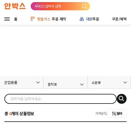
사이즈/검색어 검색
홈
맞춤박스
주문 제작
대량
주문
쿠폰/혜택
산업용품
소분류
흡착포
총
0
개의 상품정보
가격순
필터