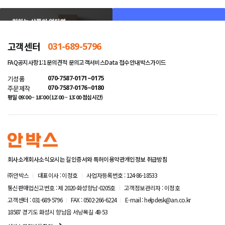
고객센터
031-689-5796
FAQ
공지사항
1:1문의
견적 문의
고객서비스
Data 접수안내
박스가이드
기성품
070-7587-0171~0175
주문제작
070-7587-0176~0180
평일 09:00 – 18:00 (12:00 – 13:00 점심시간)
회사소개
회사소식
오시는 길
인증서와 특허
이용약관
개인정보 취급방침
㈜안박스
대표이사 : 이정호
사업자등록번호 : 124-86-18533
통신판매업신고번호 : 제 2020-화성향남-0205호
고객정보관리자 : 이정호
고객센터 : 031-689-5796
FAX : 0502-266-6224
E-mail : helpdesk@an.co.kr
18587 경기도 화성시 향남읍 서낭목길 48-53