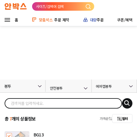
사이즈/검색어 검색
홈
맞춤박스
주문 제작
대량
주문
쿠폰/혜택
봉투
에어캡봉투
안전봉투
총
7
개의 상품정보
가격순
필터
BG13