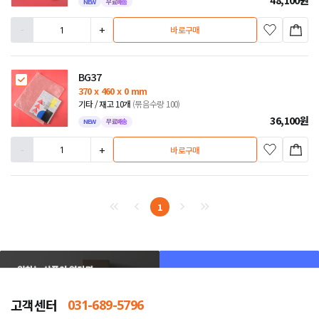
NEW
무료배송
-
+
바로구매
BG37
370 x 460 x 0 mm
기타 / 재고 10개
(묶음수량 100)
36,100
원
NEW
무료배송
-
+
바로구매
1
고객센터
031-689-5796