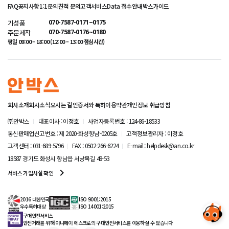
FAQ
공지사항
1:1문의
견적 문의
고객서비스
Data 접수안내
박스가이드
기성품
070-7587-0171~0175
주문제작
070-7587-0176~0180
평일 09:00 – 18:00 (12:00 – 13:00 점심시간)
회사소개
회사소식
오시는 길
인증서와 특허
이용약관
개인정보 취급방침
㈜안박스
대표이사 : 이정호
사업자등록번호 : 124-86-18533
통신판매업신고번호 : 제 2020-화성향남-0205호
고객정보관리자 : 이정호
고객센터 : 031-689-5796
FAX : 0502-266-6224
E-mail : helpdesk@an.co.kr
18587 경기도 화성시 향남읍 서낭목길 48-53
navigate_next
서비스 가입사실 확인
2016 대한민국
ISO 9001:2015
우수특허대상
ISO 14001:2015
구매안전서비스
안전거래를 위해 이니페이 에스크로의 구매안전서비스를 이용하실 수 있습니다