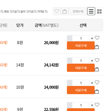
순
세로 크기순
높이 크기순
가격순
함께구매
단위)
단가
금액
(VAT별도)
선택
-
+
00개)
8원
20,000
원
바로구매
-
+
50개)
14원
24,142
원
바로구매
-
+
00개)
10원
24,000
원
바로구매
-
+
00개)
9원
22,556
원