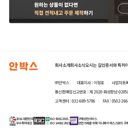
회사소개
회사소식
오시는 길
인증서와 특허
㈜안박스
대표이사 : 이정호
사업자등록번호
통신판매업신고번호 : 제 2020-화성향남-0205
고객센터 : 031-689-5796
FAX : 0502-266
2016 대한민국
ISO 9001:2015
구매안전서비스
우수특허대상
ISO 14001:2015
안전거래를 위해 이니페이 에스크로의 구