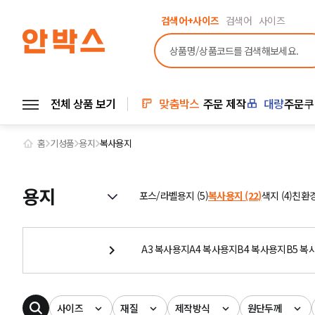
검색어+사이즈
검색어
사이즈
전체 상품 보기
맞춤박스
주문 제작
대량
주문
쿠
홈
기성품
용지
복사용지
용지
포스/라벨용지 (5)
복사용지 (22)
색지 (4)
친환경
A3 복사용지
A4 복사용지
B4 복사용지
B5 복
사이즈
재질
제작방식
원단두께