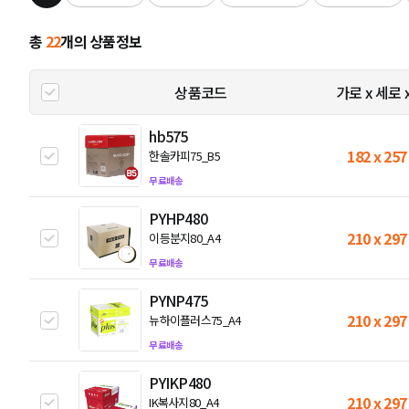
총
22
개의 상품정보
상품코드
가로 x 세로 
hb575
182 x 257
한솔카피75_B5
무료배송
PYHP480
210 x 297
이등분지80_A4
무료배송
PYNP475
210 x 297
뉴하이플러스75_A4
무료배송
PYIKP480
210 x 297
IK복사지80_A4