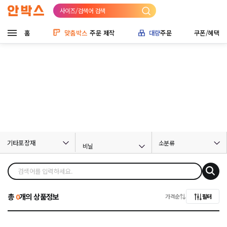
사이즈/검색어 검색
홈
맞춤박스
주문 제작
대량
주문
쿠폰/혜택
기타포장재
소분류
비닐
총
0
개의 상품정보
가격순
필터