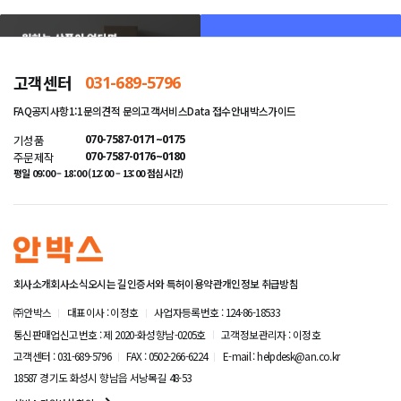
고객센터
031-689-5796
FAQ
공지사항
1:1문의
견적 문의
고객서비스
Data 접수안내
박스가이드
기성품
070-7587-0171~0175
주문제작
070-7587-0176~0180
평일 09:00 – 18:00 (12:00 – 13:00 점심시간)
회사소개
회사소식
오시는 길
인증서와 특허
이용약관
개인정보 취급방침
㈜안박스
대표이사 : 이정호
사업자등록번호 : 124-86-18533
통신판매업신고번호 : 제 2020-화성향남-0205호
고객정보관리자 : 이정호
고객센터 : 031-689-5796
FAX : 0502-266-6224
E-mail : helpdesk@an.co.kr
18587 경기도 화성시 향남읍 서낭목길 48-53