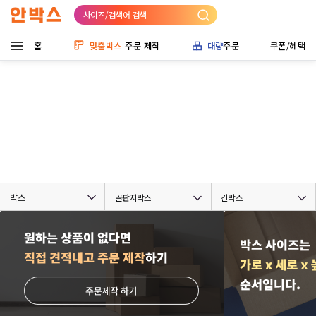
사이즈/검색어 검색
홈
맞춤박스
주문 제작
대량
주문
쿠폰/혜택
박스
골판지박스
긴박스