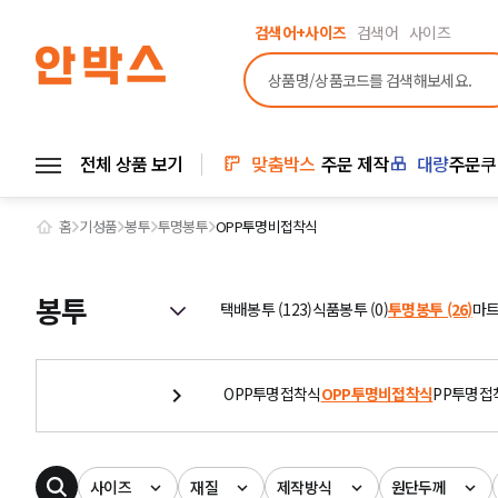
검색어+사이즈
검색어
사이즈
전체 상품 보기
맞춤박스
주문 제작
대량
주문
쿠
홈
기성품
봉투
투명봉투
OPP투명비접착식
봉투
택배봉투 (123)
식품봉투 (0)
투명봉투 (26)
마트
OPP투명접착식
OPP투명비접착식
PP투명접
사이즈
재질
제작방식
원단두께