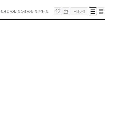
순
세로 크기순
높이 크기순
가격순
함께구매