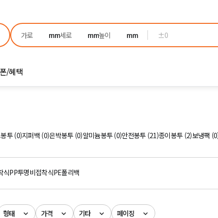
±0
폰/혜택
봉투 (0)
지퍼백 (0)
은박봉투 (0)
알미늄봉투 (0)
안전봉투 (21)
종이봉투 (2)
보냉팩 (0
착식
PP투명비접착식
PE폴리백
형태
가격
기타
페이징