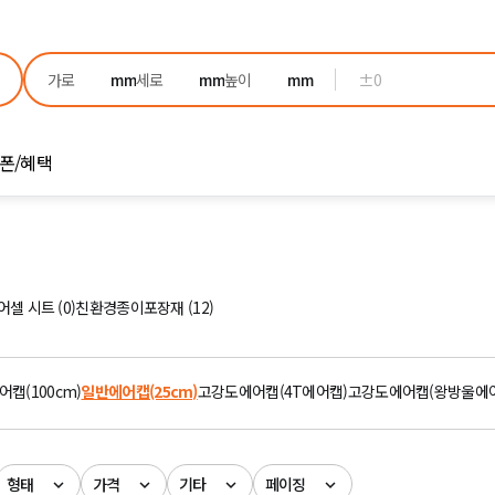
±0
폰/혜택
어셀 시트 (0)
친환경종이포장재 (12)
캡(100cm)
일반에어캡(25cm)
고강도에어캡(4T에어캡)
고강도에어캡(왕방울에
형태
가격
기타
페이징