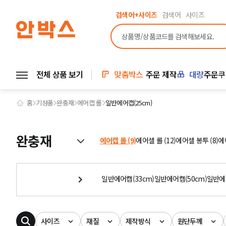
검색어+사이즈
검색어
사이즈
전체 상품 보기
맞춤박스
주문 제작
대량
주문
쿠
홈
기성품
완충재
에어캡 롤
일반에어캡(25cm)
완충재
에어캡 롤 (9)
에어셀 롤 (12)
에어셀 봉투 (8)
에
일반에어캡(33cm)
일반에어캡(50cm)
일반에어
사이즈
재질
제작방식
원단두께