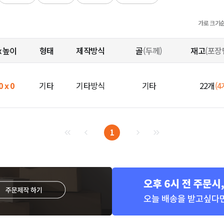
가로 크기
x 높이
형태
제작방식
골
(두께)
재고
(포장
0 x 0
기타
기타방식
기타
22개
(4
1