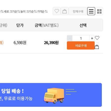
순
세로 크기순
높이 크기순
가격순
함께구매
단위)
단가
금액
(VAT별도)
선택
-
+
개)
6,598원
26,390
원
바로구매