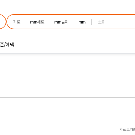
±0
폰/혜택
가로 크기