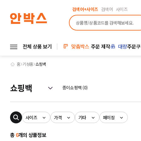
검색어+사이즈
검색어
사이즈
전체 상품 보기
맞춤박스
주문 제작
대량
주문
쿠
홈
기성품
쇼핑백
쇼핑백
종이쇼핑백 (0)
사이즈
가격
기타
페이징
총
0
개의 상품정보