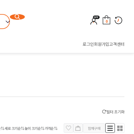
0
로그인
회원가입
고객센터
필터 초기화
순
세로 크기순
높이 크기순
가격순
함께구매